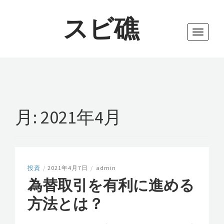
スビ礁
Toggle
navigati
月:
2021年4月
投資
/
2021年4月7日
/
admin
為替取引を有利に進める
方法とは？